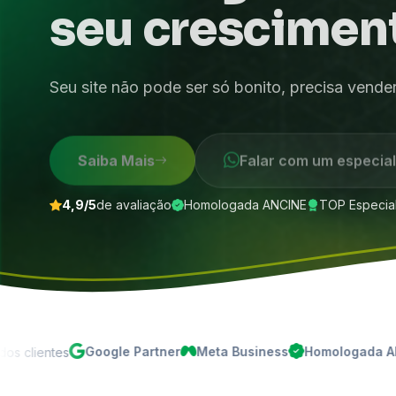
seu crescimen
Seu site não pode ser só bonito, precisa vende
Saiba Mais
Falar com um especial
4,9/5
de avaliação
Homologada ANCINE
TOP Especiali
Google Partner
Meta Business
Homologada ANCINE
TO