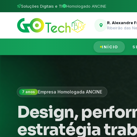
Soluções Digitais e TI
Homologado ANCINE
R. Alexandre 
Ribeirão das N
INÍCIO
S
Empresa Homologada ANCINE
7 anos
Design, perfo
estratégia tra