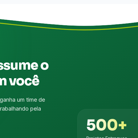
ssume o
m você
 ganha um time de
trabalhando pela
500+