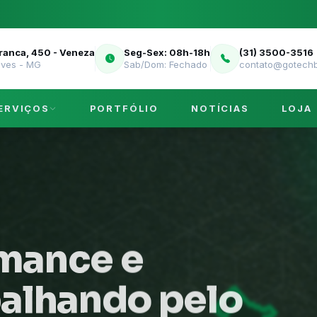
Franca, 450 - Veneza
Seg-Sex: 08h-18h
(31) 3500-3516
eves - MG
Sab/Dom: Fechado
contato@gotechb
ERVIÇOS
PORTFÓLIO
NOTÍCIAS
LOJA
rmance e
balhando pelo