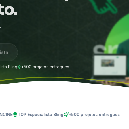
to.
r
ista
sta Bling
+500 projetos entregues
P Especialista Bling
+500 projetos entregues