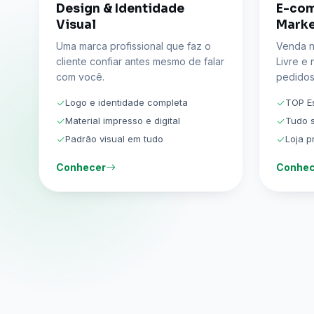
Design & Identidade
E-co
Visual
Marke
Uma marca profissional que faz o
Venda n
cliente confiar antes mesmo de falar
Livre e
com você.
pedidos
Logo e identidade completa
TOP Es
Material impresso e digital
Tudo s
Padrão visual em tudo
Loja p
Conhecer
Conhec