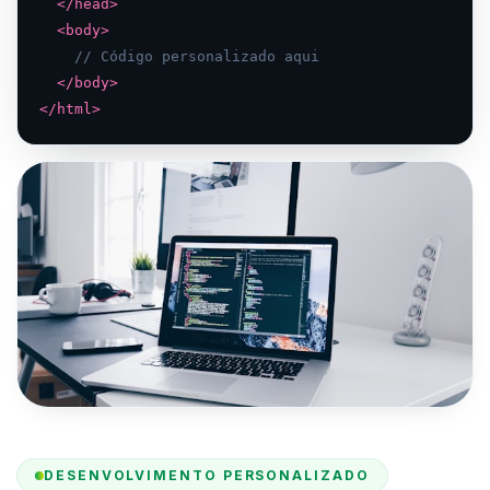
</head>
<body>
// Código personalizado aqui
</body>
</html>
DESENVOLVIMENTO PERSONALIZADO