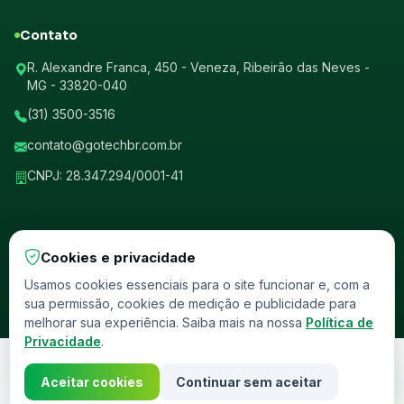
Contato
R. Alexandre Franca, 450 - Veneza, Ribeirão das Neves -
MG - 33820-040
(31) 3500-3516
contato@gotechbr.com.br
CNPJ: 28.347.294/0001-41
Cookies e privacidade
© 2026 GotechBr. Todos os direitos reservados.
Usamos cookies essenciais para o site funcionar e, com a
sua permissão, cookies de medição e publicidade para
Política de Privacidade
Termos de Uso
Homologado ANCINE
melhorar sua experiência. Saiba mais na nossa
Política de
Privacidade
.
Aceitar cookies
Continuar sem aceitar