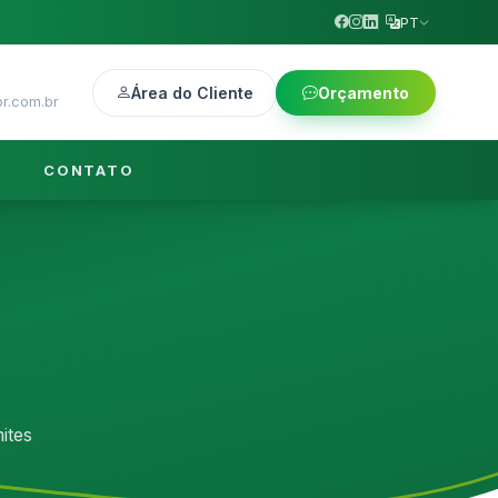
PT
Área do Cliente
Orçamento
r.com.br
CONTATO
ites