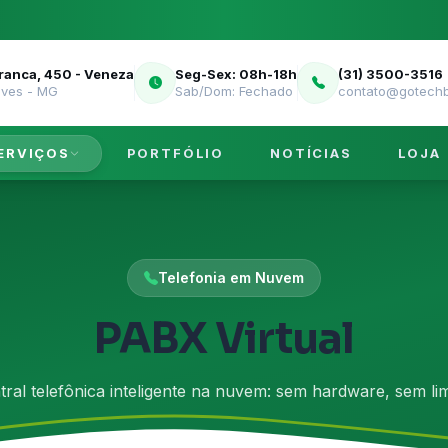
Franca, 450 - Veneza
Seg-Sex: 08h-18h
(31) 3500-3516
eves - MG
Sab/Dom: Fechado
contato@gotechb
ERVIÇOS
PORTFÓLIO
NOTÍCIAS
LOJA
Telefonia em Nuvem
PABX Virtual
tral telefônica inteligente na nuvem: sem hardware, sem lim