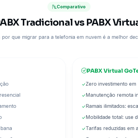
Comparativo
ABX Tradicional vs PABX Virtu
a por que migrar para a telefonia em nuvem é a melhor dec
PABX Virtual Go
ação
Zero investimento em
resencial
Manutenção remota in
pamento
Ramais ilimitados: es
o
Mobilidade total: use d
urbana
Tarifas reduzidas em 