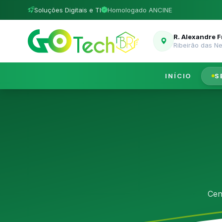
Soluções Digitais e TI
Homologado ANCINE
R. Alexandre 
Ribeirão das N
INÍCIO
S
Cen