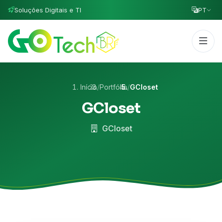
Soluções Digitais e TI
PT
Início
/
Portfólio
/
GCloset
GCloset
GCloset