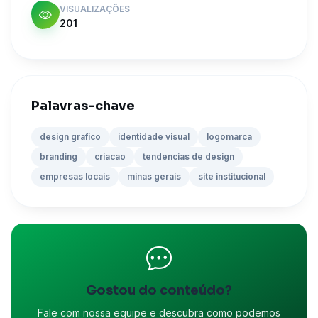
VISUALIZAÇÕES
201
Palavras-chave
design grafico
identidade visual
logomarca
branding
criacao
tendencias de design
empresas locais
minas gerais
site institucional
Gostou do conteúdo?
Fale com nossa equipe e descubra como podemos