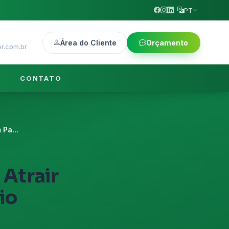
PT
Área do Cliente
Orçamento
r.com.br
CONTATO
Pa...
Atrair
io