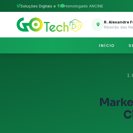
Soluções Digitais e TI
Homologado ANCINE
R. Alexandre 
Ribeirão das N
INÍCIO
S
Marke
C