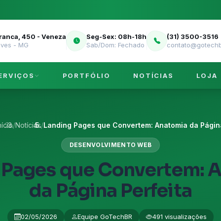
Franca, 450 - Veneza
Seg-Sex: 08h-18h
(31) 3500-3516
eves - MG
Sab/Dom: Fechado
contato@gotechb
ERVIÇOS
PORTFÓLIO
NOTÍCIAS
LOJA
nício
/
Notícias
/
Landing Pages que Convertem: Anatomia da Página
DESENVOLVIMENTO WEB
 Pages que Convertem: 
da Página Perfeita
02/05/2026
Equipe GoTechBR
491 visualizações