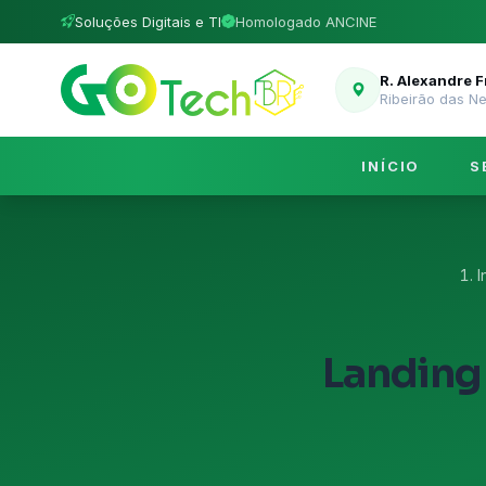
Soluções Digitais e TI
Homologado ANCINE
R. Alexandre 
Ribeirão das N
INÍCIO
S
I
Landing