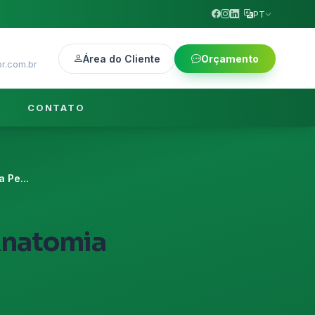
PT
Área do Cliente
Orçamento
r.com.br
CONTATO
 Pe...
Anatomia