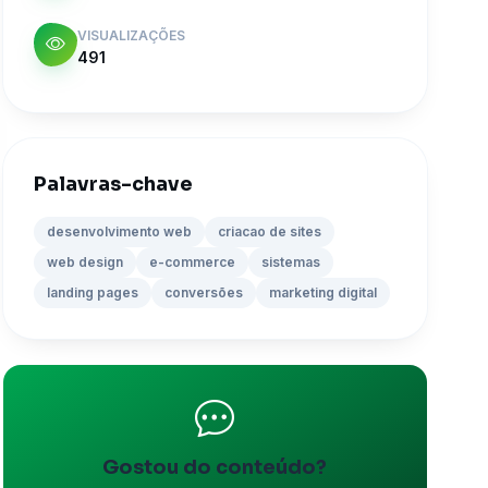
VISUALIZAÇÕES
491
Palavras-chave
desenvolvimento web
criacao de sites
web design
e-commerce
sistemas
landing pages
conversões
marketing digital
Gostou do conteúdo?