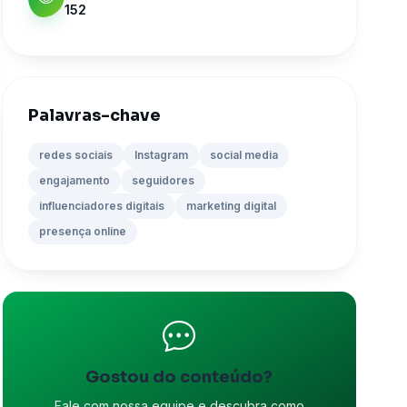
152
Palavras-chave
redes sociais
Instagram
social media
engajamento
seguidores
influenciadores digitais
marketing digital
presença online
Gostou do conteúdo?
Fale com nossa equipe e descubra como