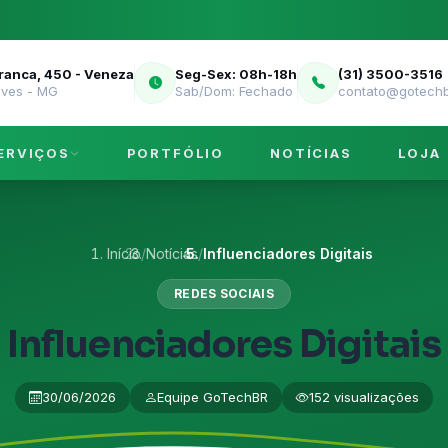
Franca, 450 - Veneza
Seg-Sex: 08h-18h
(31) 3500-3516
eves - MG
Sab/Dom: Fechado
contato@gotechb
ERVIÇOS
PORTFÓLIO
NOTÍCIAS
LOJA
Início
/
Notícias
/
Influenciadores Digitais
REDES SOCIAIS
Influenciadores Digitais
30/06/2026
Equipe GoTechBR
152 visualizações