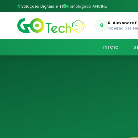
Soluções Digitais e TI
Homologado ANCINE
R. Alexandre 
Ribeirão das N
INÍCIO
S