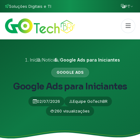
Soluções Digitais e TI
PT
Início
/
Notícias
/
Google Ads para Iniciantes
GOOGLE ADS
Google Ads para Iniciantes
02/07/2026
Equipe GoTechBR
260 visualizações