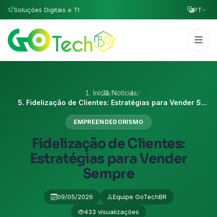
Soluções Digitais e TI
PT
Início
/
Notícias
/
Fidelização de Clientes: Estratégias para Vender S...
EMPREENDEDORISMO
Fidelização de Clientes:
Estratégias para Vender
Sempre
09/05/2026
Equipe GoTechBR
433 visualizações