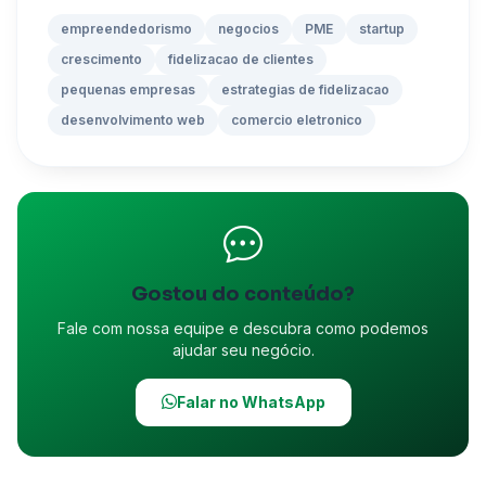
empreendedorismo
negocios
PME
startup
crescimento
fidelizacao de clientes
pequenas empresas
estrategias de fidelizacao
desenvolvimento web
comercio eletronico
Gostou do conteúdo?
Fale com nossa equipe e descubra como podemos
ajudar seu negócio.
Falar no WhatsApp