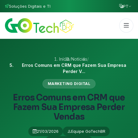
Soluções Digitais e TI
PT
Início
/
Notícias
/
Erros Comuns em CRM que Fazem Sua Empresa
Perder V...
MARKETING DIGITAL
Erros Comuns em CRM que
Fazem Sua Empresa Perder
Vendas
21/03/2026
Equipe GoTechBR