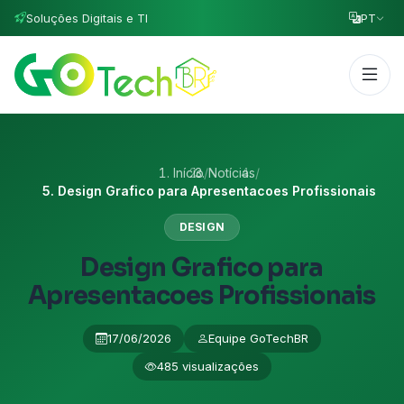
Soluções Digitais e TI
PT
Início
/
Notícias
/
Design Grafico para Apresentacoes Profissionais
DESIGN
Design Grafico para
Apresentacoes Profissionais
17/06/2026
Equipe GoTechBR
485 visualizações