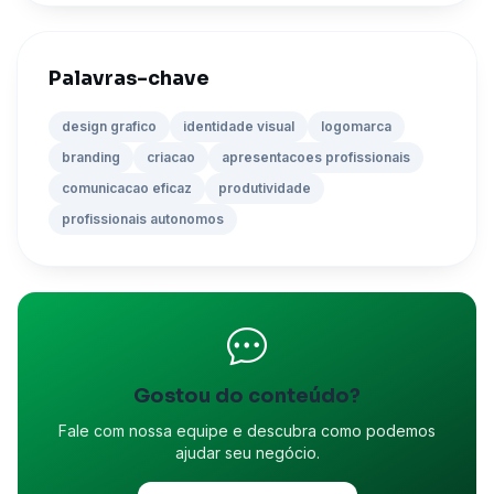
Palavras-chave
design grafico
identidade visual
logomarca
branding
criacao
apresentacoes profissionais
comunicacao eficaz
produtividade
profissionais autonomos
Gostou do conteúdo?
Fale com nossa equipe e descubra como podemos
ajudar seu negócio.