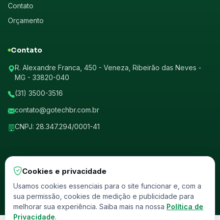
Contato
Orçamento
Contato
R. Alexandre Franca, 450 - Veneza, Ribeirão das Neves -
MG - 33820-040
(31) 3500-3516
contato@gotechbr.com.br
CNPJ: 28.347.294/0001-41
Cookies e privacidade
© 2026 GotechBr. Todos os direitos reservados.
Usamos cookies essenciais para o site funcionar e, com a
sua permissão, cookies de medição e publicidade para
Política de Privacidade
Termos de Uso
Homologado ANCINE
melhorar sua experiência. Saiba mais na nossa
Política de
Privacidade
.