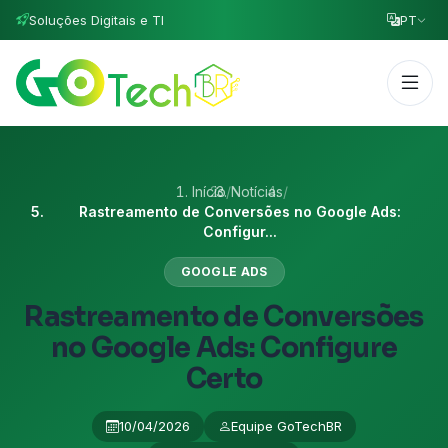
Soluções Digitais e TI
PT
Início
/
Notícias
/
Rastreamento de Conversões no Google Ads:
Configur...
GOOGLE ADS
Rastreamento de Conversões
no Google Ads: Configure
Certo
10/04/2026
Equipe GoTechBR