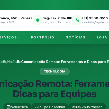
Franca, 450 - Veneza
Seg-Sex: 08h-18h
(31) 3500-3516
eves - MG
Sab/Dom: Fechado
contato@gotechb
ERVIÇOS
PORTFÓLIO
NOTÍCIAS
LOJA
nício
/
Notícias
/
Comunicação Remota: Ferramentas e Dicas para Eq
TECNOLOGIA
icação Remota: Ferrame
Dicas para Equipes
24/03/2026
Equipe GoTechBR
395 visualizações