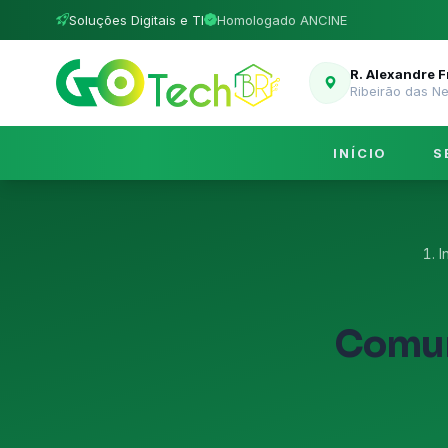
Soluções Digitais e TI
Homologado ANCINE
R. Alexandre 
Ribeirão das N
INÍCIO
S
I
Comun