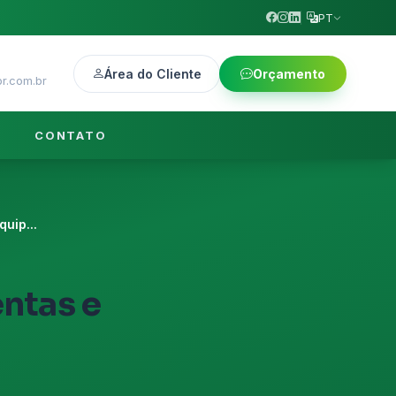
PT
Área do Cliente
Orçamento
r.com.br
CONTATO
uip...
ntas e