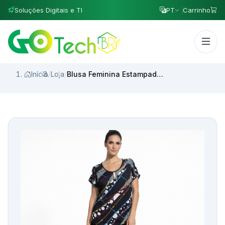
Soluções Digitais e TI
PT
Carrinho
Início
/
Loja
/
Blusa Feminina Estampada Geométrica com Manga Curta