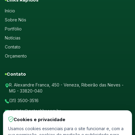
Links Rápidos
Início
Sobre Nós
Portfólio
Notícias
Contato
Orçamento
Contato
R. Alexandre Franca, 450 - Veneza, Ribeirão das Neves -
MG - 33820-040
(31) 3500-3516
contato@gotechbr.com.br
Cookies e privacidade
CNPJ: 28.347.294/0001-41
Usamos cookies essenciais para o site funcionar e, com a
sua permissão, cookies de medição e publicidade para