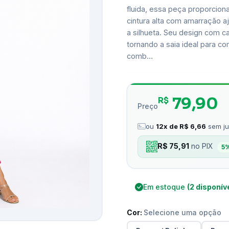
fluida, essa peça proporcion
cintura alta com amarração aj
a silhueta. Seu design com 
tornando a saia ideal para com
comb…
79,90
R$
Preço
ou
12x de R$ 6,66
sem ju
R$ 75,91
no PIX
5
Em estoque
(2 disponív
Cor:
Selecione uma opção