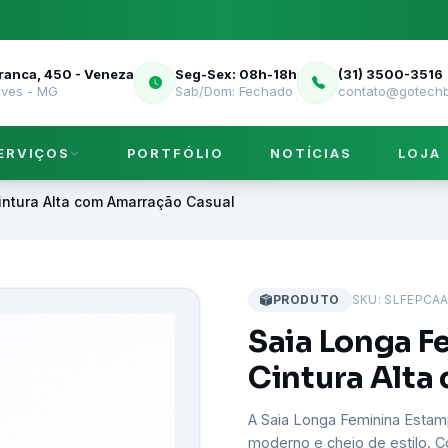
Franca, 450 - Veneza
Seg-Sex: 08h-18h
(31) 3500-3516
eves - MG
Sab/Dom: Fechado
contato@gotechb
ERVIÇOS
PORTFÓLIO
NOTÍCIAS
LOJA
ntura Alta com Amarração Casual
PRODUTO
SKU: SLFEPCA
Saia Longa 
Cintura Alta
A Saia Longa Feminina Estam
moderno e cheio de estilo. 