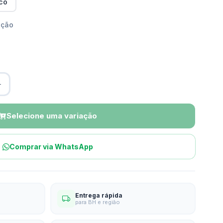
co
pção
Selecione uma variação
Comprar via WhatsApp
Entrega rápida
para BH e região