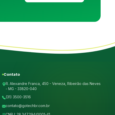
Contato
R. Alexandre Franca, 450 - Veneza, Ribeirão das Neves
- MG - 33820-040
(31) 3500-3516
contato@gotechbr.com.br
CNPJ: 28.347.294/0001-41