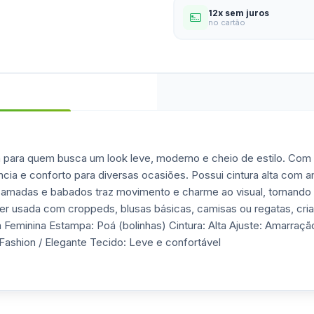
12x sem juros
no cartão
 para quem busca um look leve, moderno e cheio de estilo. Com 
ia e conforto para diversas ocasiões. Possui cintura alta com am
camadas e babados traz movimento e charme ao visual, tornando 
e ser usada com croppeds, blusas básicas, camisas ou regatas, cr
Feminina Estampa: Poá (bolinhas) Cintura: Alta Ajuste: Amarraç
Fashion / Elegante Tecido: Leve e confortável