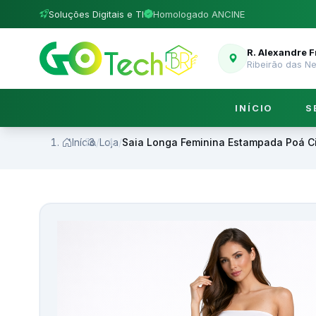
Soluções Digitais e TI
Homologado ANCINE
R. Alexandre 
Ribeirão das N
INÍCIO
S
Início
/
Loja
/
Saia Longa Feminina Estampada Poá Ci