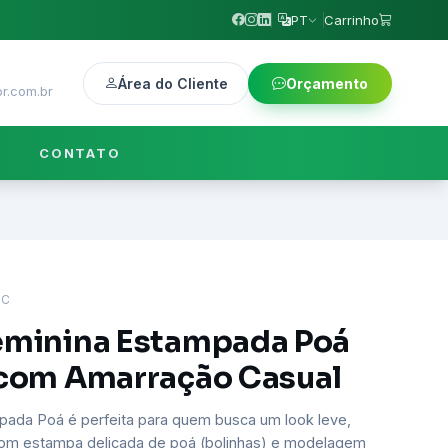
PT
Carrinho
Área do Cliente
Orçamento
r.com.br
CONTATO
AC
Feminina Estampada Poá
 com Amarração Casual
pada Poá é perfeita para quem busca um look leve,
Com estampa delicada de poá (bolinhas) e modelagem