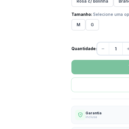
Rosa c/ Bolinha
Bran
Tamanho:
Selecione uma o
M
G
Quantidade:
Garantia
inclusa