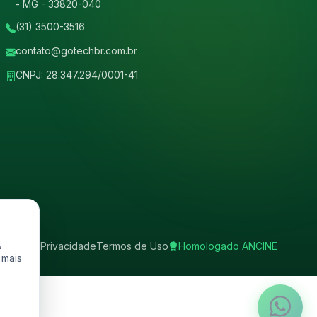
- MG - 33820-040
(31) 3500-3516
contato@gotechbr.com.br
CNPJ: 28.347.294/0001-41
,
lítica de Privacidade
Termos de Uso
Homologado ANCINE
 mais