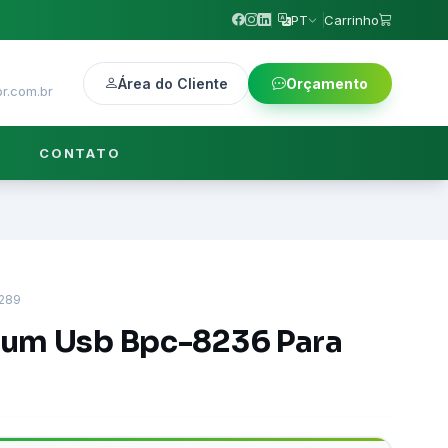
PT
Carrinho
Área do Cliente
Orçamento
r.com.br
CONTATO
289
um Usb Bpc-8236 Para