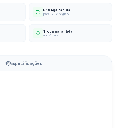
Entrega rápida
para BH e região
Troca garantida
até 7 dias
Especificações