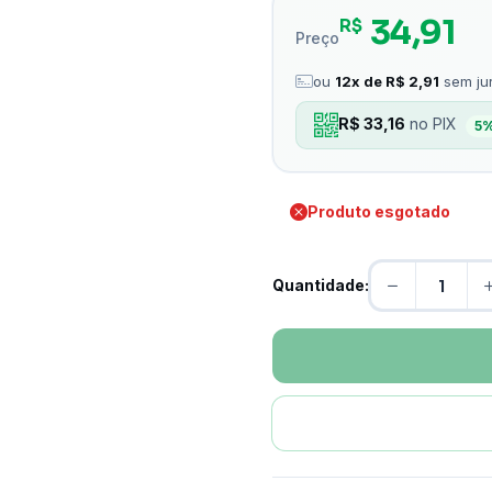
34,91
R$
Preço
ou
12x de R$ 2,91
sem ju
R$ 33,16
no PIX
5
Produto esgotado
Quantidade: