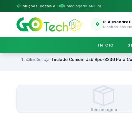
Soluções Digitais e TI
Homologado ANCINE
R. Alexandre 
Ribeirão das N
INÍCIO
S
Início
/
Loja
/
Teclado Comum Usb Bpc-8236 Para C
Sem imagem