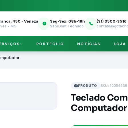
Franca, 450 - Veneza
Seg-Sex: 08h-18h
(31) 3500-3516
eves - MG
Sab/Dom: Fechado
contato@gotechb
ERVIÇOS
PORTFÓLIO
NOTÍCIAS
LOJA
omputador
PRODUTO
SKU: 10056238
Teclado Com
Computador