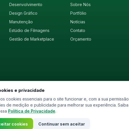
Desenvolvimento
Sobre Nós
Design Gráfico
Portfólio
Manutenção
Notícias
Estúdio de Filmagens
Contato
Gestão de Marketplace
Orçamento
okies e privacidade
s cookies essenciais para o site funcionar e, com a sua permissão
Po
es de medição e publicidade para melhorar sua experiência. Saiba
ossa
Política de Privacidade
.
eitar cookies
Continuar sem aceitar