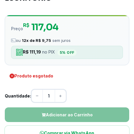
117,04
R$
Preço
ou
12x de R$ 9,75
sem juros
R$ 111,19
no PIX
5% OFF
Produto esgotado
Quantidade:
Adicionar ao Carrinho
Comprar via WhatsApp