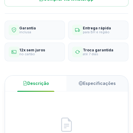
Garantia
Entrega rápida
inclusa
para BH e região
12x sem juros
Troca garantida
no cartão
até 7 dias
Descrição
Especificações