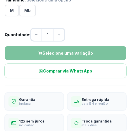
M
Mb
Quantidade:
Selecione uma variação
Comprar via WhatsApp
Garantia
Entrega rápida
inclusa
para BH e região
12x sem juros
Troca garantida
no cartão
até 7 dias