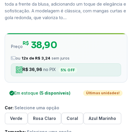
toda a frente da blusa, adicionando um toque de elegância e
sofisticação. A modelagem é clássica, com mangas curtas e
gola redonda, que valoriza to…
38,90
R$
Preço
ou
12x de R$ 3,24
sem juros
R$ 36,96
no PIX
5% OFF
Em estoque
(5 disponíveis)
Últimas unidades!
Cor:
Selecione uma opção
Verde
Rosa Claro
Coral
Azul Marinho
Tamanho:
Selecione uma opção