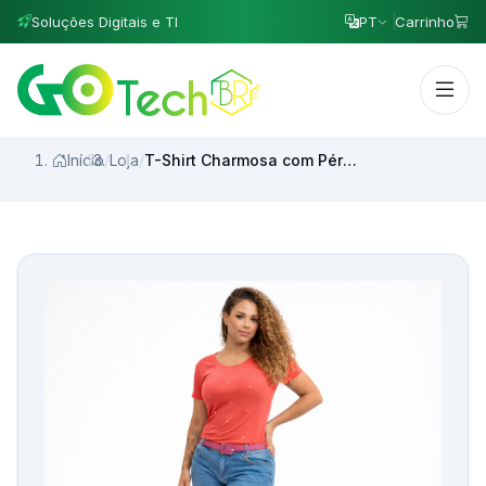
Soluções Digitais e TI
PT
Carrinho
Início
/
Loja
/
T-Shirt Charmosa com Pérolas