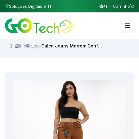
Soluções Digitais e TI
PT
Carrinho
Início
/
Loja
/
Calça Jeans Marrom Confortável e Estilosa