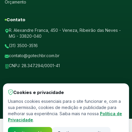
Orçamento
Contato
R. Alexandre Franca, 450 - Veneza, Ribeirão das Neves -
MG - 33820-040
(31) 3500-3516
contato@gotechbr.com.br
CNPJ: 28.347.294/0001-41
Cookies e privacidade
© 2026 GotechBr. Todos os direitos reservados.
Usamos cookies essenciais para o site funcionar e, com a
sua permissão, cookies de medição e publicidade para
Política de Privacidade
Termos de Uso
Homologado ANCINE
melhorar sua experiência. Saiba mais na nossa
Política de
Privacidade
.