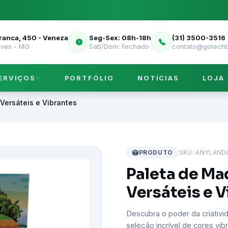
Franca, 450 - Veneza
Seg-Sex: 08h-18h
(31) 3500-3516
eves - MG
Sab/Dom: Fechado
contato@gotechb
ERVIÇOS
PORTFÓLIO
NOTÍCIAS
LOJA
Versáteis e Vibrantes
PRODUTO
SKU: ANYLAND
Paleta de Ma
Versáteis e 
Descubra o poder da criativ
seleção incrível de cores vibr