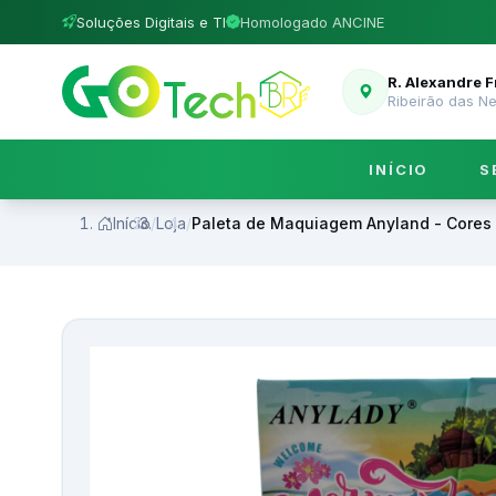
Soluções Digitais e TI
Homologado ANCINE
R. Alexandre 
Ribeirão das N
INÍCIO
S
Início
/
Loja
/
Paleta de Maquiagem Anyland - Cores 