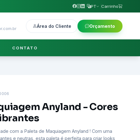
PT
Carrinho
Área do Cliente
Orçamento
r.com.br
CONTATO
0006
quiagem Anyland - Cores
Vibrantes
idade com a Paleta de Maquiagem Anyland ! Com uma
antes e neutras, esta paleta é perfeita para criar looks