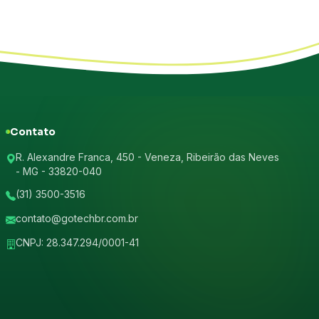
Contato
R. Alexandre Franca, 450 - Veneza, Ribeirão das Neves
- MG - 33820-040
(31) 3500-3516
contato@gotechbr.com.br
CNPJ: 28.347.294/0001-41