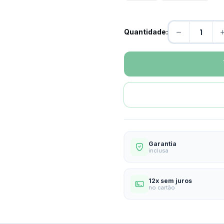
Quantidade:
Garantia
inclusa
12x sem juros
no cartão