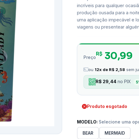
incríveis para qualquer ocasi
produção ousada para a noite
uma aplicação impecável e lo
viagens ou presentear algué
30,99
R$
Preço
ou
12x de R$ 2,58
sem ju
R$ 29,44
no PIX
5
Produto esgotado
MODELO:
Selecione uma op
BEAR
MERMAID