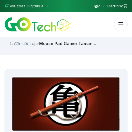
Soluções Digitais e TI
PT
Carrinho
Início
/
Loja
/
Mouse Pad Gamer Tamanho Grande com Performance Vencedora Modelo:Master