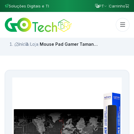
Soluções Digitais e TI
PT
Carrinho
Início
/
Loja
/
Mouse Pad Gamer Tamanho Grande com Performance Vencedora Modelo:Mapa