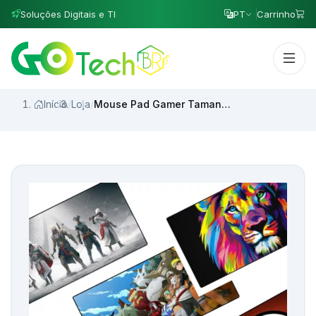
Soluções Digitais e TI
PT
Carrinho
Início
/
Loja
/
Mouse Pad Gamer Tamanho Grande com Performance Vencedora