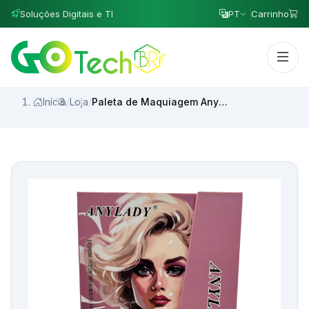
Soluções Digitais e TI
PT
Carrinho
Início
/
Loja
/
Paleta de Maquiagem Anyland Completa Estilo Carteira MODELO:MAGIC