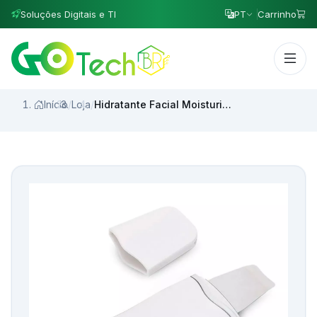
Soluções Digitais e TI
PT
Carrinho
Início
/
Loja
/
Hidratante Facial Moisturizing & Clean Hidratação e Limpeza