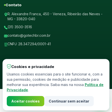
Contato
R. Alexandre Franca, 450 - Veneza, Ribeirão das Neves -
MG - 33820-040
(31) 3500-3516
contato@gotechbr.com.br
CNPJ: 28.347.294/0001-41
Cookies e privacidade
© 2026 GotechBr. Todos os direitos reservados.
Usamos cookies essenciais para o site funcionar e, com a
sua permissão, cookies de medição e publicidade para
Política de Privacidade
Termos de Uso
Homologado ANCINE
melhorar sua experiência. Saiba mais na nossa
Política de
Privacidade
.
Aceitar cookies
Continuar sem aceitar