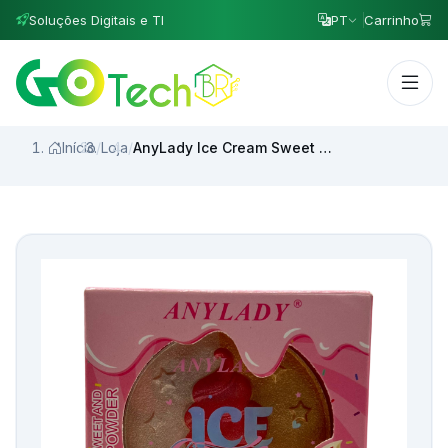
Soluções Digitais e TI
PT
Carrinho
Início
/
Loja
/
AnyLady Ice Cream Sweet & Art Powder - Beleza Criativa